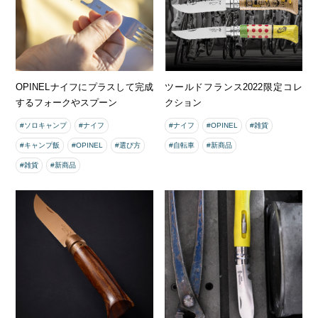
OPINELナイフにプラスして完成
ツールドフランス2022限定コレ
するフォークやスプーン
クション
#ソロキャンプ
#ナイフ
#ナイフ
#OPINEL
#雑貨
#キャンプ飯
#OPINEL
#選び方
#自転車
#新商品
#雑貨
#新商品