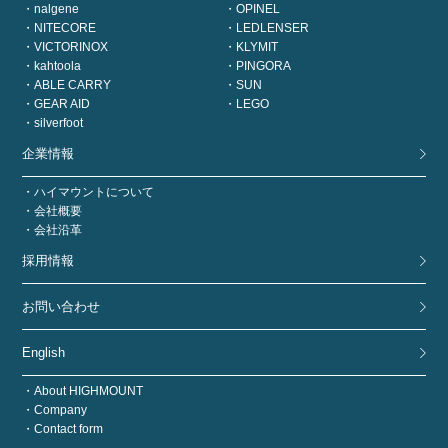
nalgene
OPINEL
NITECORE
LEDLENSER
VICTORINOX
KLYMIT
kahtoola
PINGORA
ABLE CARRY
SUN
GEAR AID
LEGO
silverfoot
企業情報
ハイマウントについて
会社概要
会社沿革
採用情報
お問い合わせ
English
About HIGHMOUNT
Company
Contact form