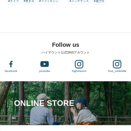
#ナイフ
#焚き火
#ファミキャン
#メンテナンス
#選び方
Follow us
ハイマウント公式SNSアカウント
facebook
youtube
highmount
hus_umbrella
ONLINE STORE