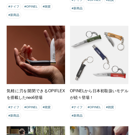
#ナイフ
#OPINEL
#雑貨
#新商品
#新商品
気軽に刃を開閉できるOPIFLEX
OPINELから日本初取扱いモデル
を搭載したneo6登場
が続々登場！
#ナイフ
#OPINEL
#雑貨
#ナイフ
#OPINEL
#雑貨
#新商品
#新商品