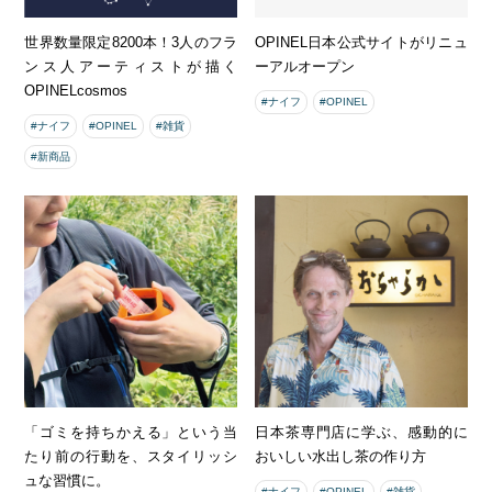
世界数量限定8200本！3人のフラ
OPINEL日本公式サイトがリニュ
ンス人アーティストが描く
ーアルオープン
OPINELcosmos
#ナイフ
#OPINEL
#ナイフ
#OPINEL
#雑貨
#新商品
「ゴミを持ちかえる」という当
日本茶専門店に学ぶ、感動的に
たり前の行動を、スタイリッシ
おいしい水出し茶の作り方
ュな習慣に。
#ナイフ
#OPINEL
#雑貨