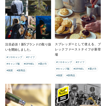
スプレッダーとして使える、ブ
注目必須！新5ブランドの取り扱
レックファーストナイフが新登
いを開始しました。
場
#ソロキャンプ
#ナイフ
#ソロキャンプ
#ナイフ
#キャンプ飯
#OPINEL
#選び方
#キャンプ飯
#OPINEL
#選び方
#雑貨
#新商品
#雑貨
#新商品