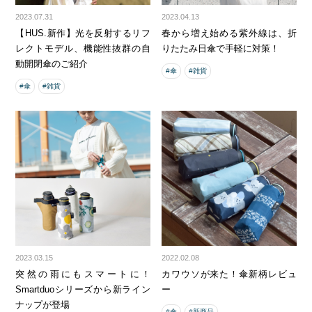
2023.07.31
2023.04.13
【HUS.新作】光を反射するリフ
春から増え始める紫外線は、折
レクトモデル、機能性抜群の自
りたたみ日傘で手軽に対策！
動開閉傘のご紹介
#傘
#雑貨
#傘
#雑貨
2023.03.15
2022.02.08
突然の雨にもスマートに！
カワウソが来た！傘新柄レビュ
Smartduoシリーズから新ライン
ー
ナップが登場
#傘
#新商品