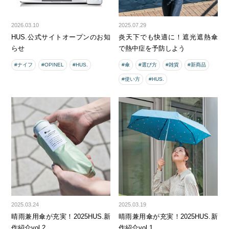
2026.03.10
2025.07.29
HUS.公式サイトオープンのお知
炎天下でも快適に！遮光遮熱傘
らせ
で熱中症を予防しよう
#ナイフ
#OPINEL
#HUS.
#傘
#選び方
#雑貨
#新商品
#使い方
#HUS.
2025.03.24
2025.03.19
晴雨兼用傘が充実！2025HUS.新
晴雨兼用傘が充実！2025HUS.新
作紹介vol.2
作紹介vol.1