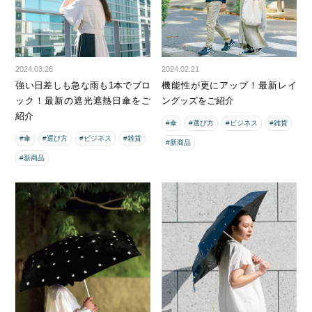
2024.03.26
2024.02.21
強い日差しも急な雨も1本でブロ
機能性が更にアップ！最新レイ
ック！最新の遮光遮熱日傘をご
ングッズをご紹介
紹介
#傘
#選び方
#ビジネス
#雑貨
#傘
#選び方
#ビジネス
#雑貨
#新商品
#新商品