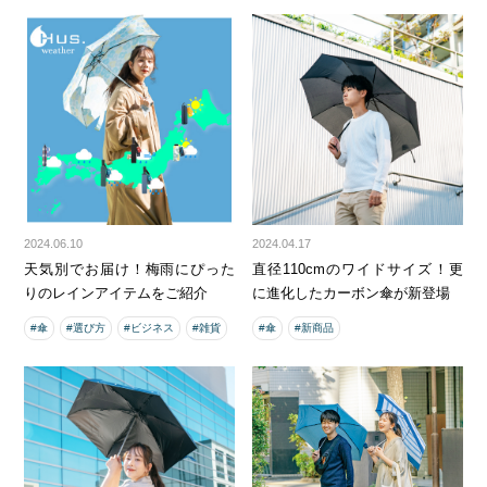
2024.06.10
2024.04.17
天気別でお届け！梅雨にぴった
直径110cmのワイドサイズ！更
りのレインアイテムをご紹介
に進化したカーボン傘が新登場
#傘
#選び方
#ビジネス
#雑貨
#傘
#新商品