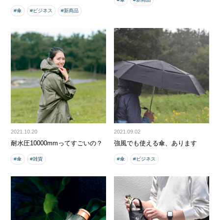
#傘
#ビジネス
#新商品
2021.10.20
2021.09.02
耐水圧10000mmってすごいの？
強風でも使える傘、あります
#傘
#雑貨
#傘
#ビジネス