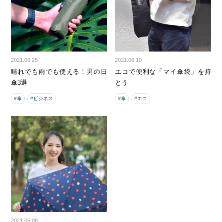
2021.06.25
2021.06.10
晴れでも雨でも使える！男の日
エコで便利な「マイ傘袋」を持
傘3選
とう
#傘
#ビジネス
#傘
#エコ
2021.06.08