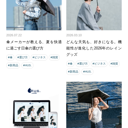
2026.07.22
2026.03.10
傘メーカーが教える、夏を快適
どんな天気も、好きになる。機
に過ごす日傘の選び方
能性が進化した2026年のレイン
グッズ
#傘
#選び方
#ビジネス
#雑貨
#傘
#選び方
#ビジネス
#雑貨
#新商品
#HUS.
#新商品
#HUS.