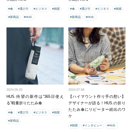
#傘
#選び方
#ビジネス
#雑貨
#傘
#選び方
#ビジネス
#雑貨
#新商品
#HUS.
#新商品
#HUS.
2024.09.20
2024.07.08
HUS.待望の新作は“365日使え
【ハイマウント作り手の想い】
る”軽量折りたたみ傘
デザイナーが語る！HUS.の折り
たたみ傘にリピーター続出のワ
#傘
#選び方
#ビジネス
#雑貨
ケ
#新商品
#雑貨
#インタビュー
#HUS.