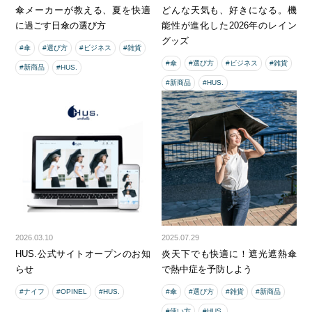
傘メーカーが教える、夏を快適
どんな天気も、好きになる。機
に過ごす日傘の選び方
能性が進化した2026年のレイン
グッズ
#傘
#選び方
#ビジネス
#雑貨
#傘
#選び方
#ビジネス
#雑貨
#新商品
#HUS.
#新商品
#HUS.
2026.03.10
2025.07.29
HUS.公式サイトオープンのお知
炎天下でも快適に！遮光遮熱傘
らせ
で熱中症を予防しよう
#ナイフ
#OPINEL
#HUS.
#傘
#選び方
#雑貨
#新商品
#使い方
#HUS.