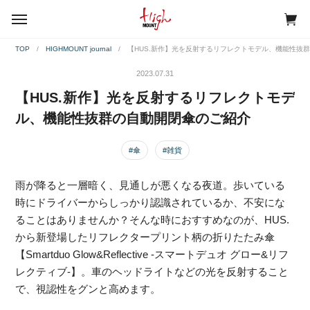
menu
TOP
HIGHMOUNT journal
【HUS.新作】光を反射するリフレクトモデル、機能性抜
2023.07.31
【HUS.新作】光を反射するリフレクトモデ
ル、機能性抜群の自動開閉傘のご紹介
#傘
#雑貨
雨が降ると一層暗く、見通しが悪くなる夜道。歩いている
時にドライバーからしっかり認識されているか、不安にな
ることはありませんか？そんな時におすすめなのが、HUS.
から新登場したリフレクタープリント柄の折りたたみ傘
【Smartduo Glow&Reflective -スマートデュオ グロー&リフ
レクティブ-】。車のヘッドライトなどの光を反射すること
で、視認性をグンと高めます。