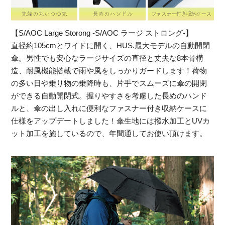
【S/AOC Large Storong -S/AOC ラージ ストロング-】
直径約105cmとワイドに開く、HUS.最大モデルの自動開閉
傘。男性でも安心なラージサイズの直径と丈夫な8本骨構
造、耐風機能搭載で雨や風をしっかりガードします！荷物
の多い日や乗り物の乗降時も、片手でスムーズに傘の開閉
ができる自動開閉式。握りやすさを考慮した長めのハンド
ルと、傘の出し入れに便利なファスナー付き収納ケースに
仕様をアップデートしました！傘生地には撥水加工とUVカ
ット加工を施しているので、年間通してお使い頂けます。