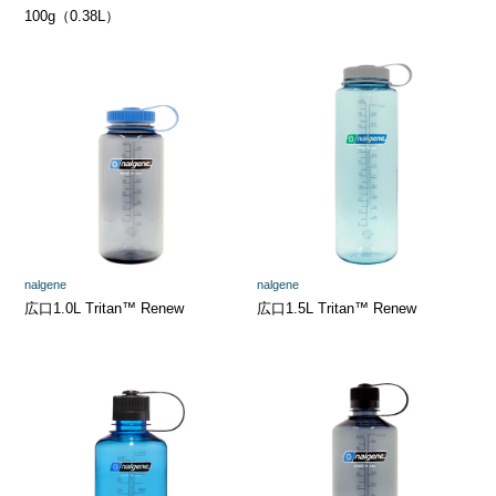
100g（0.38L）
nalgene
nalgene
広口1.0L Tritan™ Renew
広口1.5L Tritan™ Renew