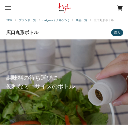
menu
TOP
ブランド一覧
nalgene ( ナルゲン )
商品一覧
広口丸形ボトル
広口丸形ボトル
購入
調味料の待ち運びに
便利なミニサイズのボトル