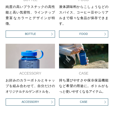
純度の高いプラスチックの高性
液体調味料からこしょうなどの
能と高い気密性、ラインナップ
スパイス、コーヒー豆やシリア
豊富なカラーとデザインが特
ルまで様々な食品が保存できま
徴。
す。
BOTTLE
FOOD
ACCESSORY
CASE
お好みのカラーボトルとキャッ
持ち運びやすさや保冷保温機能
プを組み合わせて、自分だけの
など希望の用途に。ボトルがも
オリジナルナルゲンボトルを。
っと使いやすくなるアイテム。
ACCESSORY
CASE