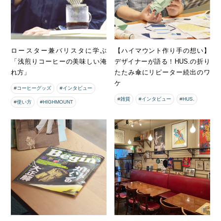
ロースター兼バリスタに学ぶ
【ハイマウント作り手の想い】
「浅煎りコーヒーの美味しい淹
デザイナーが語る！HUS.の折り
れ方」
たたみ傘にリピーター続出のワ
ケ
#コーヒーグッズ
#インタビュー
#雑貨
#インタビュー
#HUS.
#使い方
#HIGHMOUNT