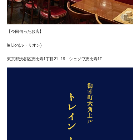
【今回伺ったお店】
le Lion(ル・リオン)
東京都渋谷区恵比寿1丁目21−16 シェソワ恵比寿1F