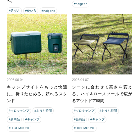
へ。
#nalgene
#選び方
#使い方
#nalgene
2026.06.04
2026.04.07
キャンプサイトをもっと快適
シーンに合わせて高さを変え
に。折りたためる、頼れるスタ
る。ハイ＆ロースツールで広が
ンド
るアウトドア時間
#ソロキャンプ
#おうち時間
#ソロキャンプ
#おうち時間
#新商品
#キャンプ
#新商品
#キャンプ
#HIGHMOUNT
#HIGHMOUNT