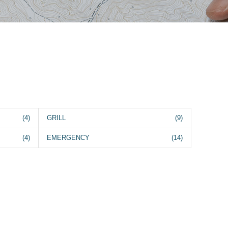
(4)
GRILL
(9)
(4)
EMERGENCY
(14)