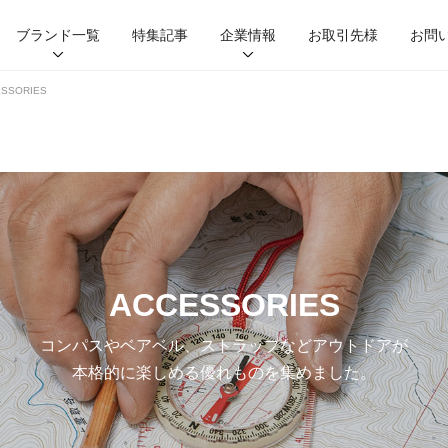
ブランド一覧
特集記事
企業情報
お取引先様
お問
SSORIES
HIGHMOUNT
HUS.
nalgene
LEDLENSER
VICTORINOX
KLYMIT
ABLE CARRY
SUN
GEAR AID
ACCESSORIES
コンパスやベアベル、ストラップなどアウトドアが
本格的に楽しめる優れものを集めました。