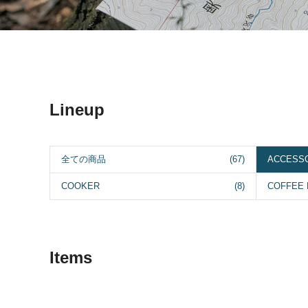
Lineup
全ての商品
(67)
ACCESS
COOKER
(8)
COFFEE
Items