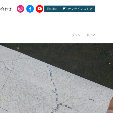
instagram
facebook
youtube
い合わせ
English
オンラインストア
OPINEL
NITECORE
ブランド一覧
kahtoola
PINGORA
LEGO
silverfoot