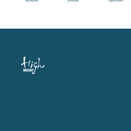
facebook
youtube
highmount