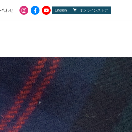
instagram
facebook
youtube
い合わせ
English
オンラインストア
OPINEL
NITECORE
kahtoola
PINGORA
LEGO
silverfoot