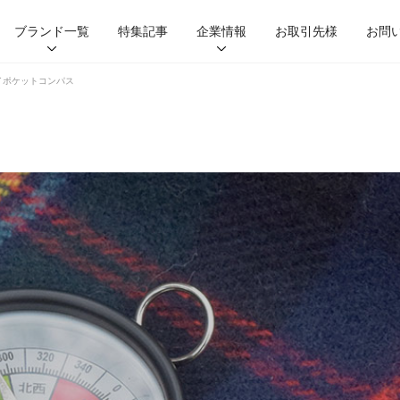
ブランド一覧
特集記事
企業情報
お取引先様
お問
イポケットコンパス
HIGHMOUNT
HUS.
nalgene
LEDLENSER
VICTORINOX
KLYMIT
ABLE CARRY
SUN
GEAR AID