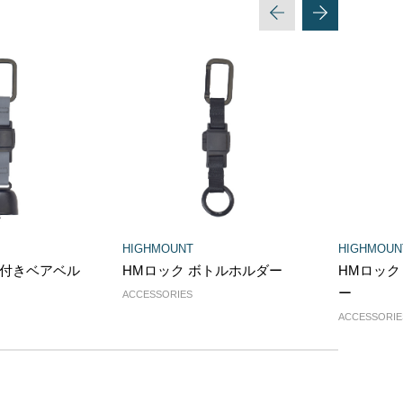
次へ
戻る
HIGHMOUNT
HIGHMOUN
音付きベアベル
HMロック ボトルホルダー
HMロック
ー
ACCESSORIES
ACCESSORIE
10
11
12
13
14