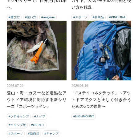
アクセサリーで、自分だけの1本
ガイド】人気7モデルの特徴と使
へ。
い方を解説
#選び方
#使い方
#nalgene
#スポーツ
#新商品
#PINGORA
2026.07.29
2026.06.19
登山・海・カヌーなど過酷なア
「#ステイコネクテッド」～アウ
ウトドア環境に対応する新シリ
トドアでクマと正しく付き合う
ーズ『スポーツライン』
ための6つの原則〜
#ソロキャンプ
#ナイフ
#HIGHMOUNT
#キャンプ飯
#OPINEL
#スポーツ
#新商品
#キャンプ