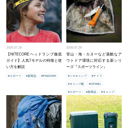
2026.07.29
2026.07.29
【NITECOREヘッドランプ徹底
登山・海・カヌーなど過酷なア
ガイド】人気7モデルの特徴と使
ウトドア環境に対応する新シリ
い方を解説
ーズ『スポーツライン』
#スポーツ
#新商品
#PINGORA
#ソロキャンプ
#ナイフ
#キャンプ飯
#OPINEL
#スポーツ
#新商品
#キャンプ