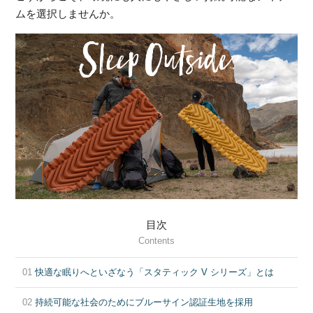
ムを選択しませんか。
目次
Contents
01
快適な眠りへといざなう「スタティック V シリーズ」とは
02
持続可能な社会のためにブルーサイン認証生地を採用