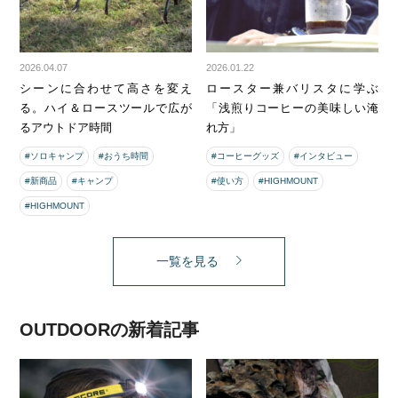
2026.04.07
2026.01.22
シーンに合わせて高さを変え
ロースター兼バリスタに学ぶ
る。ハイ＆ロースツールで広が
「浅煎りコーヒーの美味しい淹
るアウトドア時間
れ方」
#ソロキャンプ
#おうち時間
#コーヒーグッズ
#インタビュー
#新商品
#キャンプ
#使い方
#HIGHMOUNT
#HIGHMOUNT
一覧を見る
OUTDOORの新着記事