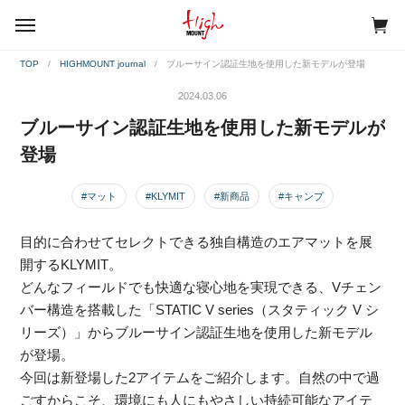
menu
TOP
HIGHMOUNT journal
ブルーサイン認証生地を使用した新モデルが登場
2024.03.06
ブルーサイン認証生地を使用した新モデルが
登場
#マット
#KLYMIT
#新商品
#キャンプ
目的に合わせてセレクトできる独自構造のエアマットを展
開するKLYMIT。
どんなフィールドでも快適な寝心地を実現できる、Vチェン
バー構造を搭載した「STATIC V series（スタティック V シ
リーズ）」からブルーサイン認証生地を使用した新モデル
が登場。
今回は新登場した2アイテムをご紹介します。自然の中で過
ごすからこそ、環境にも人にもやさしい持続可能なアイテ