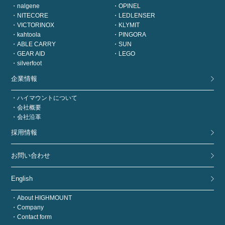
nalgene
OPINEL
NITECORE
LEDLENSER
VICTORINOX
KLYMIT
kahtoola
PINGORA
ABLE CARRY
SUN
GEAR AID
LEGO
silverfoot
企業情報
ハイマウントについて
会社概要
会社沿革
採用情報
お問い合わせ
English
About HIGHMOUNT
Company
Contact form