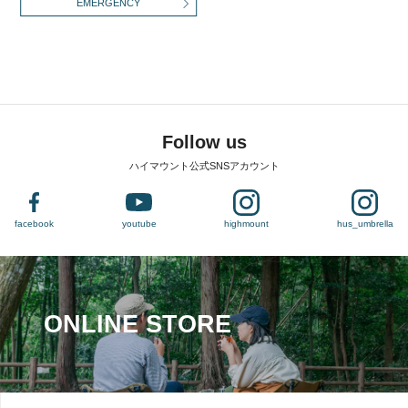
EMERGENCY
Follow us
ハイマウント公式SNSアカウント
facebook
youtube
highmount
hus_umbrella
ONLINE STORE