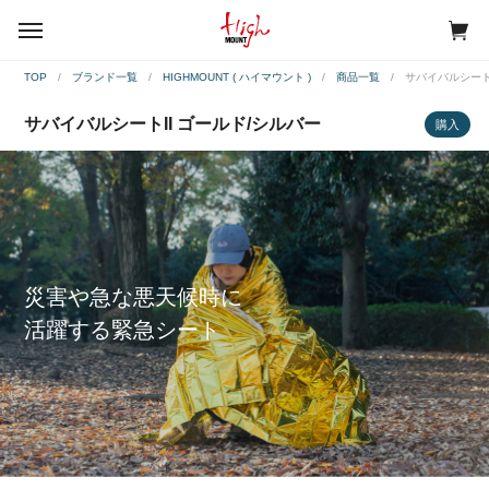
menu
TOP
ブランド一覧
HIGHMOUNT ( ハイマウント )
商品一覧
サバイバルシート
サバイバルシートII ゴールド/シルバー
購入
災害や急な悪天候時に
活躍する緊急シート