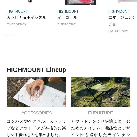
HIGHMOUNT
HIGHMOUNT
HIGHMOUNT
カラビナ＆ホイッスル
イーコール
エマージェンシ
チョ
EMERGENCY
EMERGENCY
EMERGENCY
1
2
3
4
5
6
7
8
9
10
11
12
13
HIGHMOUNT Lineup
ACCESSORIES
FURNITURE
コンパスやベアベル、ストラッ
アウトドアをより快適に楽しむ
プなどアウトドアが本格的に楽
ためのアイテム。機能性とデザ
しめる優れものを集めました。
イン性も追求したラインナッ