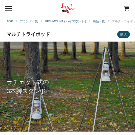
menu
TOP
ブランド一覧
HIGHMOUNT ( ハイマウント )
商品一覧
マルチトライポ
マルチトライポッド
購入
ラチェット式の
3本脚スタンド