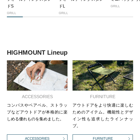
ドS
ドL
GRILL
GRILL
GRILL
1
2
3
4
5
6
7
8
HIGHMOUNT Lineup
ACCESSORIES
FURNITURE
コンパスやベアベル、ストラッ
アウトドアをより快適に楽しむ
プなどアウトドアが本格的に楽
ためのアイテム。機能性とデザ
しめる優れものを集めました。
イン性も追求したラインナッ
プ。
ACCESSORIES
FURNITURE