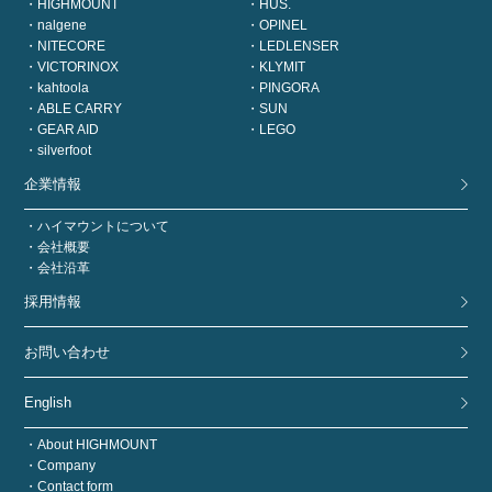
HIGHMOUNT
HUS.
nalgene
OPINEL
NITECORE
LEDLENSER
VICTORINOX
KLYMIT
kahtoola
PINGORA
ABLE CARRY
SUN
GEAR AID
LEGO
silverfoot
企業情報
ハイマウントについて
会社概要
会社沿革
採用情報
お問い合わせ
English
About HIGHMOUNT
Company
Contact form