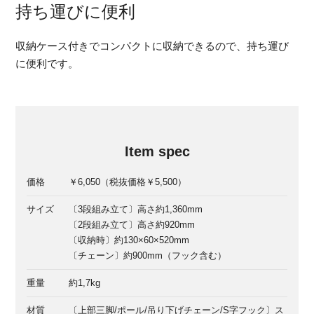
持ち運びに便利
収納ケース付きでコンパクトに収納できるので、持ち運び
に便利です。
Item spec
価格
￥6,050（税抜価格￥5,500）
サイズ
〔3段組み立て〕高さ約1,360mm
〔2段組み立て〕高さ約920mm
〔収納時〕約130×60×520mm
〔チェーン〕約900mm（フック含む）
重量
約1,7kg
材質
〔上部三脚/ポール/吊り下げチェーン/S字フック〕ス