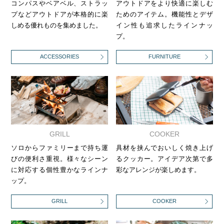
コンパスやベアベル、ストラッ
アウトドアをより快適に楽しむ
プなどアウトドアが本格的に楽
ためのアイテム。機能性とデザ
しめる優れものを集めました。
イン性も追求したラインナッ
プ。
ACCESSORIES
FURNITURE
GRILL
COOKER
ソロからファミリーまで持ち運
具材を挟んでおいしく焼き上げ
びの便利さ重視。様々なシーン
るクッカー。アイデア次第で多
に対応する個性豊かなラインナ
彩なアレンジが楽しめます。
ップ。
GRILL
COOKER