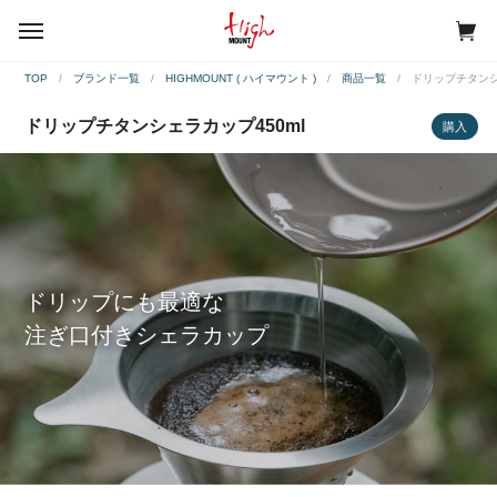
menu
TOP
ブランド一覧
HIGHMOUNT ( ハイマウント )
商品一覧
ドリップチタンシ
ドリップチタンシェラカップ450ml
購入
ドリップにも最適な
注ぎ口付きシェラカップ