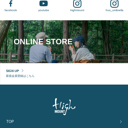
facebook
youtube
highmount
hus_umbrella
ONLINE STORE
SIGN UP
新規会員登録はこちら
TOP