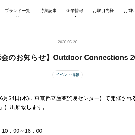
ブランド一覧
特集記事
企業情報
お取引先様
お問
HIGHMOUNT
HUS.
nalgene
2026.05.26
LEDLENSER
VICTORINOX
KLYMIT
ABLE CARRY
SUN
GEAR AID
のお知らせ】Outdoor Connections 2
イベント情報
)、6月24日(水)に東京都立産業貿易センターにて開催される「
27SS」に出展致します。
10：00～18：00