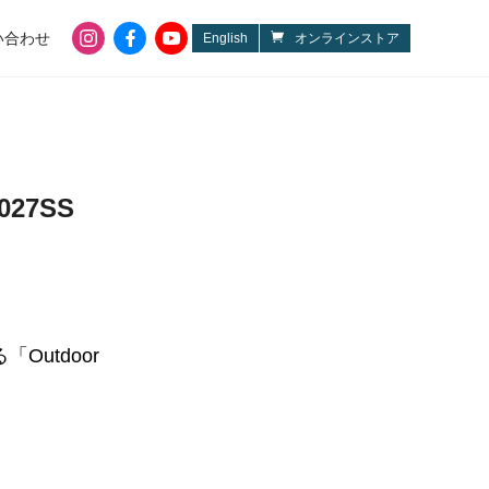
instagram
facebook
youtube
い合わせ
English
オンラインストア
OPINEL
NITECORE
kahtoola
PINGORA
LEGO
silverfoot
027SS
Outdoor