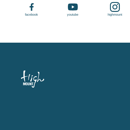
facebook
youtube
highmount