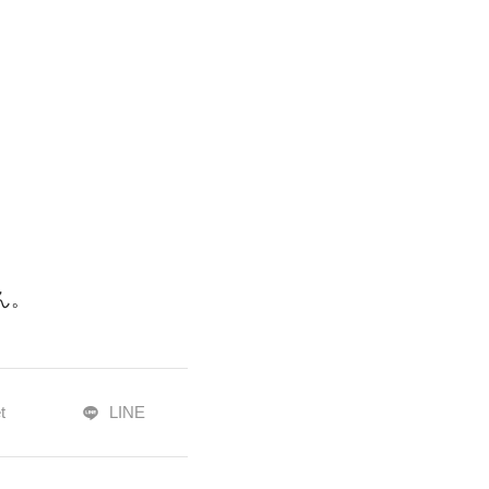
ん。
t
LINE