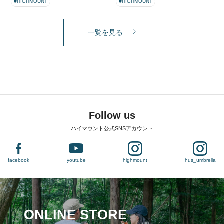
#HIGHMOUNT
#HIGHMOUNT
一覧を見る
Follow us
ハイマウント公式SNSアカウント
facebook
youtube
highmount
hus_umbrella
ONLINE STORE