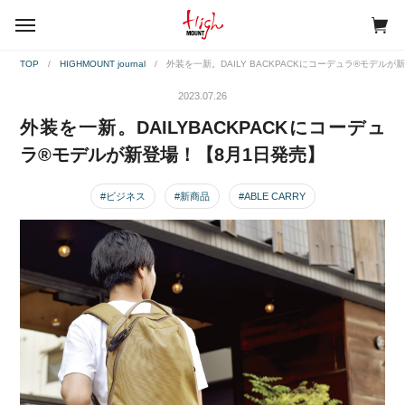
menu
TOP
HIGHMOUNT journal
外装を一新。DAILY BACKPACKにコーデュラ®️モデル
2023.07.26
外装を一新。DAILY
BACKPACKにコーデュ
ラ®️モデルが新登場！【8月1日発売】
#ビジネス
#新商品
#ABLE CARRY