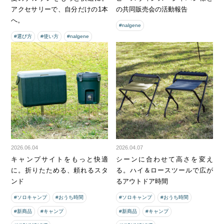
アクセサリーで、自分だけの1本
の共同販売会の活動報告
へ。
#nalgene
#選び方
#使い方
#nalgene
2026.06.04
2026.04.07
キャンプサイトをもっと快適
シーンに合わせて高さを変え
に。折りたためる、頼れるスタ
る。ハイ＆ロースツールで広が
ンド
るアウトドア時間
#ソロキャンプ
#おうち時間
#ソロキャンプ
#おうち時間
#新商品
#キャンプ
#新商品
#キャンプ