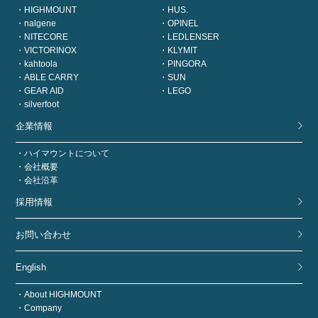
HIGHMOUNT
HUS.
nalgene
OPINEL
NITECORE
LEDLENSER
VICTORINOX
KLYMIT
kahtoola
PINGORA
ABLE CARRY
SUN
GEAR AID
LEGO
silverfoot
企業情報
ハイマウントについて
会社概要
会社沿革
採用情報
お問い合わせ
English
About HIGHMOUNT
Company