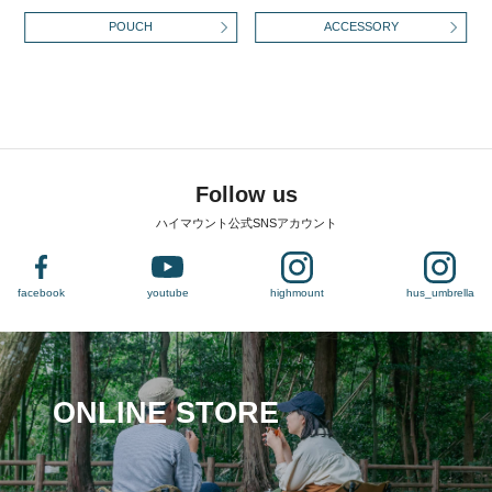
POUCH
ACCESSORY
Follow us
ハイマウント公式SNSアカウント
facebook
youtube
highmount
hus_umbrella
ONLINE STORE