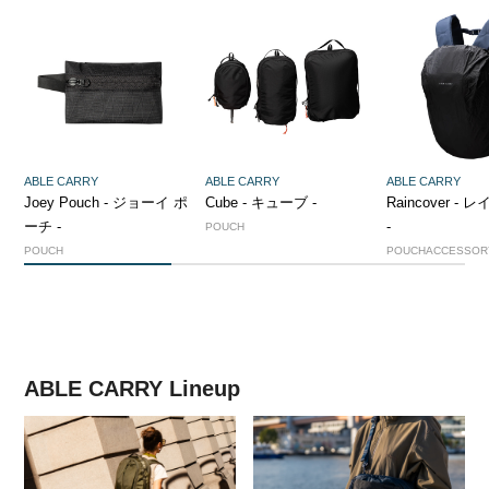
ABLE CARRY
ABLE CARRY
ABLE CARRY
Joey Pouch - ジョーイ ポ
Cube - キューブ -
Raincover -
ーチ -
-
POUCH
POUCH
POUCHACCESSOR
1
2
3
ABLE CARRY Lineup